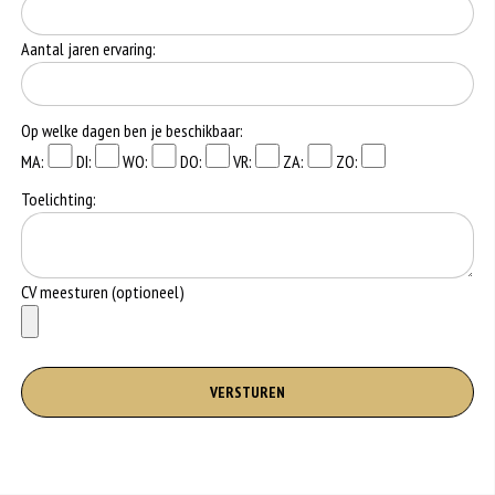
Aantal jaren ervaring:
Op welke dagen ben je beschikbaar:
MA:
DI:
WO:
DO:
VR:
ZA:
ZO:
Toelichting:
CV meesturen (optioneel)